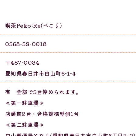
喫茶Peko:Re(ぺこり)
0568-53-0018
〒487-0034
愛知県春日井市白山町6-1-4
有 全部で5台停められます。
≪第一駐車場≫
店頭前2台・合格館様壁側1台
≪第二駐車場≫
白山郵便局となり(愛知県春日井市白山町6丁目2−2)