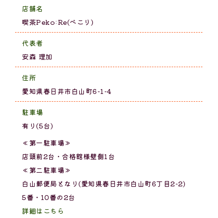
店舗名
喫茶Peko:Re(ぺこり)
代表者
安森 理加
住所
愛知県春日井市白山町6-1-4
駐車場
有り(5台)
≪第一駐車場≫
店頭前2台・合格館様壁側1台
≪第二駐車場≫
白山郵便局となり(愛知県春日井市白山町6丁目2−2)
5番・10番の2台
詳細はこちら